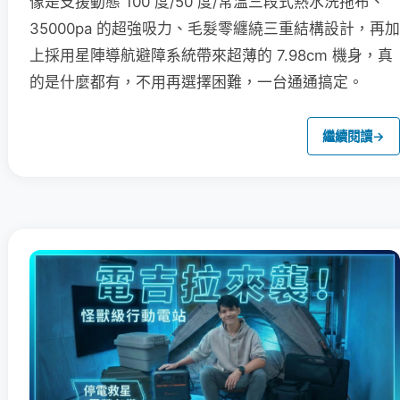
像是支援動態 100 度/50 度/常溫三段式熱水洗拖布、
35000pa 的超強吸力、毛髮零纏繞三重結構設計，再加
上採用星陣導航避障系統帶來超薄的 7.98cm 機身，真
的是什麼都有，不用再選擇困難，一台通通搞定。
繼續閱讀
→