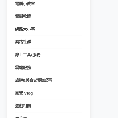
電腦小教室
電腦軟體
網路大小事
網路社群
線上工具/服務
雲端服務
旅遊&美食&活動記事
露營 Vlog
遊戲相關