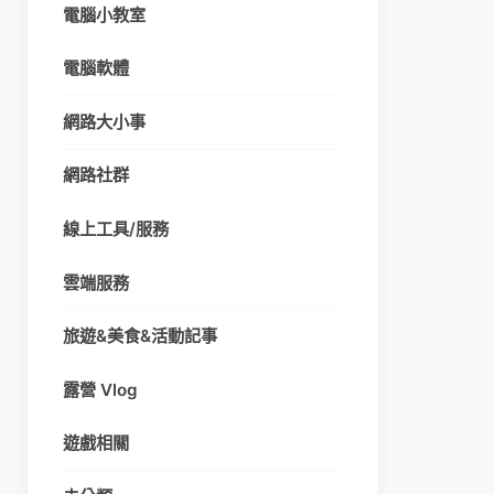
電腦小教室
電腦軟體
網路大小事
網路社群
線上工具/服務
雲端服務
旅遊&美食&活動記事
露營 Vlog
遊戲相關