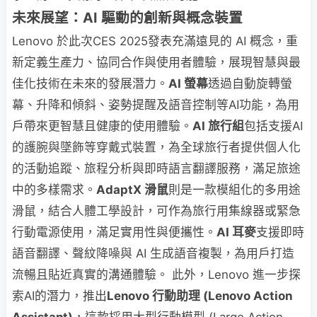
未來展望：AI 驅動的創新與概念裝置
Lenovo 於此次CES 2025發表充滿遠見的 AI 概念，重
新定義生產力、協同合作與使用者體驗，展現智慧與最
佳化技術在未來的發展潛力。
AI 螢幕
透過自動旋轉螢
幕、升降和傾斜、姿勢提醒及語音控制等AI功能，為用
戶帶來更智慧且健康的使用體驗。
AI 旅行組
包括支援AI
的護腕與墜飾等穿戴式裝置，為全球旅行者提供個人化
的活動追蹤、旅程分析與即時語言翻譯服務，滿足旅途
中的多樣需求。
AdaptX 滑鼠
則是一款模組化的多用途
滑鼠，結合人體工學設計，可作為旅行用集線器或緊急
行動電源使用，滿足實用性與便攜性。
AI 耳麥
支援即時
語音翻譯、聲紋降噪與 AI 生成語音複製，為用戶打造
流暢且貼近真實的溝通體驗。 此外，Lenovo 進一步探
索AI的潛力，推出
Lenovo 行動助理 (Lenovo Action