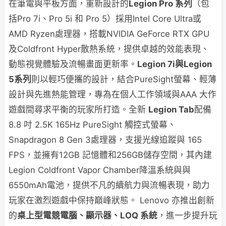
在筆電與平板方面，重新設計的
Legion Pro 系列
（包
括Pro 7i、Pro 5i 和 Pro 5）採用Intel Core Ultra或
AMD Ryzen處理器，搭載NVIDIA GeForce RTX GPU
及Coldfront Hyper散熱系統，提供卓越的效能表現、
動態視覺體驗及流暢畫面更新率。
Legion 7i與Legion
5系列
則以輕巧便攜的設計，結合PureSight螢幕、輕薄
設計與先進熱能管理，專為在個人工作領域與AAA 大作
遊戲間尋求平衡的玩家所打造。全新
Legion Tab
配備
8.8 吋 2.5K 165Hz PureSight 觸控式螢幕、
Snapdragon 8 Gen 3處理器，支援光線追蹤與 165
FPS，並擁有12GB 記憶體和256GB儲存空間，其內建
Legion Coldfront Vapor Chamber降溫系統與與
6550mAh電池，提供不凡的續航力與流暢表現，助力
玩家在激烈遊戲中保持巔峰狀態。 Lenovo 亦推出創新
的
桌上型電競電腦、顯示器、LOQ 系統
，進一步提升玩