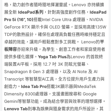
格，助力創作者隨時隨地揮灑靈感。Lenovo 亦持續擴
展全新
IdeaPad系列
，針對高強度創作任務，
IdeaPad
Pro 5i (16”, 10)
搭載Intel Core Ultra 處理器、NVIDIA
GeForce RTX 顯示卡與 OLED 螢幕，並採用高達135W
TDP的散熱設計，確保在處理高負載任務時維持穩定且
卓越的效能，讓用戶輕鬆應對多工挑戰。 Lenovo的
平
板陣容
亦迎來升級，為學生、創意工作者和家庭使用者
提供多樣化選擇。
Yoga Tab Plus
為Lenovo 的首款終
端裝置AI平板，採用 12.7 吋 3K 防眩光螢幕、
Snapdragon 8 Gen 3 處理器，以及 AI Note 及 AI
Transcript 等智慧型AI工具，全方位提升用戶生產力與
創造力。
Idea Tab Pro
搭載3K顯示器與MediaTek
Dimensity 8300處理器，支援畫圈搜尋和 Google
Gemini等智慧功能，成為結合學習與效率的理想選擇。
Lenovo Tab
則專為娛樂與隨身需求的用戶所設計，其