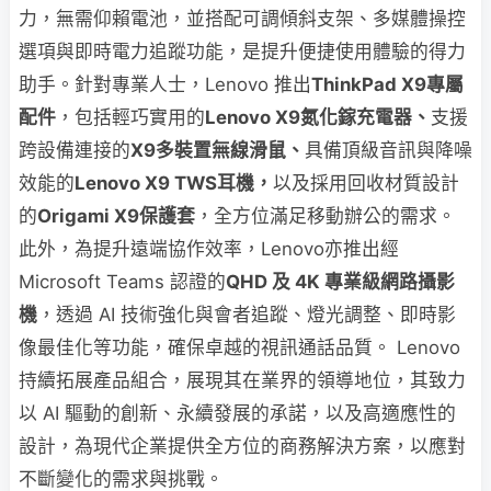
力，無需仰賴電池，並搭配可調傾斜支架、多媒體操控
選項與即時電力追蹤功能，是提升便捷使用體驗的得力
助手。針對專業人士，Lenovo 推出
ThinkPad X9專屬
配件
，包括輕巧實用的
Lenovo X9氮化鎵充電器、
支援
跨設備連接的
X9多裝置無線滑鼠、
具備頂級音訊與降噪
效能的
Lenovo X9 TWS耳機，
以及採用回收材質設計
的
Origami X9保護套
，全方位滿足移動辦公的需求。
此外，為提升遠端協作效率，Lenovo亦推出經
Microsoft Teams 認證的
QHD 及 4K 專業級網路攝影
機
，透過 AI 技術強化與會者追蹤、燈光調整、即時影
像最佳化等功能，確保卓越的視訊通話品質。 Lenovo
持續拓展產品組合，展現其在業界的領導地位，其致力
以 AI 驅動的創新、永續發展的承諾，以及高適應性的
設計，為現代企業提供全方位的商務解決方案，以應對
不斷變化的需求與挑戰。