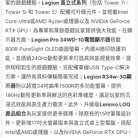
家的遊戲體驗。
Legion 直立式系列
（包括 Tower 7i、
Tower 5i 和 Tower 5）配備可升級元件，並搭載Intel
Core Ultra或AMD Ryzen處理器以及 NVIDIA GeForce
RTX GPU，為專業和業餘遊戲玩家提供強大效能。在顯
示器方面，
Legion Pro 34WD-10電競顯示器
搭載
800R PureSight OLED曲面螢幕，內建AI烙印防護功
能，並透過240Hz動態更新率打造高效能視覺效果，提
供栩栩如生的遊戲體驗，另配備單線USB Type-C解決
方案，讓所有資料傳輸簡單完成；
Legion R34w-30顯
示器
則以超寬34吋曲率1500R的多功能螢幕，提供
180Hz動態更新率與鮮活的色彩準確度，滿足玩家的沉
浸式效能與高生產力需求。此外，升級版
Lenovo LOQ
產品組合
為玩家提供更多選擇，除原有的15吋筆電設計
外，更新增17吋大螢幕版本與直立式桌上型電腦，搭配
Intel或AMD處理器，以及NVIDIA GeForce RTX GPU，