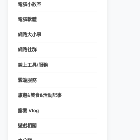
電腦小教室
電腦軟體
網路大小事
網路社群
線上工具/服務
雲端服務
旅遊&美食&活動記事
露營 Vlog
遊戲相關