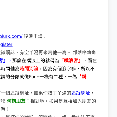
plurk.com/
噗浪申請：
gister
微網誌，有空丫湯再來寫他一篇。 部落格軌道
客』，
那麼在噗浪上的就稱為
『噗浪客』
，而在
稱時間軸為
時間河流
，因為有個浪字嘛，所以不
請的分類就像Funp一樣有二種，一為
〝粉
有一個追蹤網址，如果你按了丫湯的
追蹤網址
，
的噗
何謂朋友：
相對地，如果是互相加入朋友的
到哦！