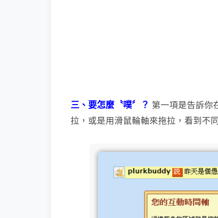
三、要怎麼〝噗〞？
第一項是告訴你
拉，或是用滑鼠
輪軸來拖拉，看到不