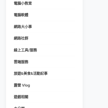
電腦小教室
電腦軟體
網路大小事
網路社群
線上工具/服務
雲端服務
旅遊&美食&活動記事
露營 Vlog
遊戲相關