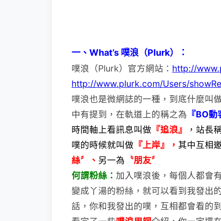
一、What’s 噗浪（Plurk）：
噗浪（Plurk）官方網站：
http://www.
http://www.plurk.com/Users/showRe
噗浪也是微網誌的一種，到底什麼叫做
中有提到，在軌道上的稱之為
『BO動
時間軸上看訊息叫做
『追浪』
，站長
噗的時候就叫做
『上岸』，
其中互相邀
絲〞、
另一為
〝朋友〞
何謂粉絲：
加入噗浪後，每個人都會
變
成丫湯的粉絲，就可以看到我發出
話，你和我發出的噗，互相都會看的