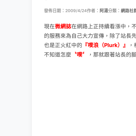
發佈日期：2009/4/24
作者：
阿湯
分類：
網路社
現在
微網誌
在網路上正持續看漲中，
的服務來為自己大力宣傳，除了站長
也是正火紅中的
『噗浪（Plurk）』
，
不知道怎麼
〝噗〞
，那就跟著站長的