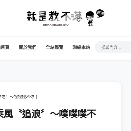
站首頁
關於我們
全站導覽
聯絡本站
追浪〞～噗噗噗不停！
乘風〝追浪〞～噗噗噗不