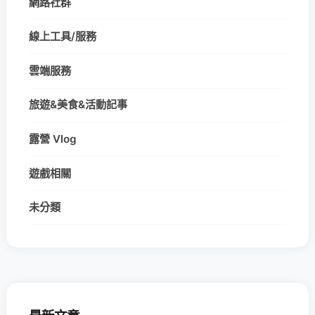
網路社群
線上工具/服務
雲端服務
旅遊&美食&活動記事
露營 Vlog
遊戲相關
未分類