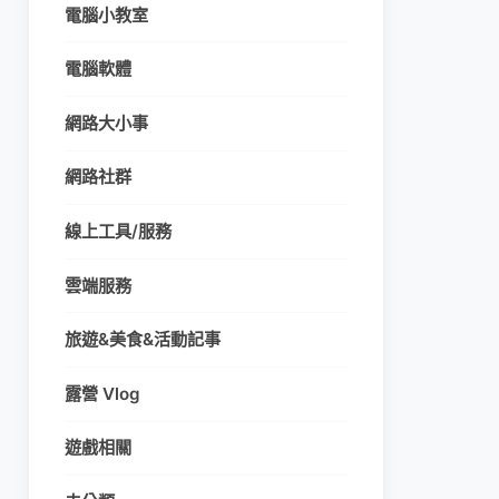
電腦小教室
電腦軟體
網路大小事
網路社群
線上工具/服務
雲端服務
旅遊&美食&活動記事
露營 Vlog
遊戲相關