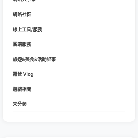
網路社群
線上工具/服務
雲端服務
旅遊&美食&活動記事
露營 Vlog
遊戲相關
未分類