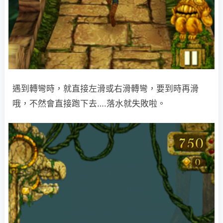
遇到轉彎時，就直接左滑或右滑轉彎，要到時再滑
哦，不然會直接跑下去….落水就失敗啦。