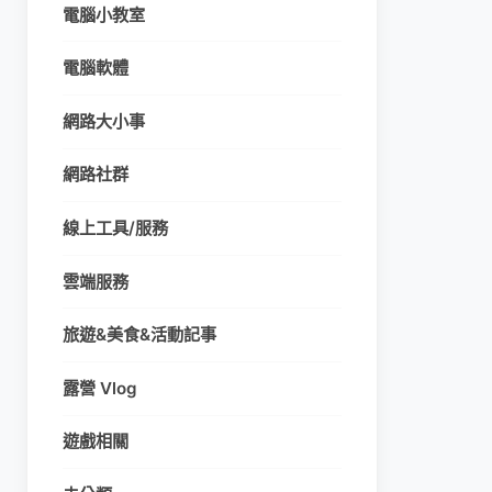
電腦小教室
電腦軟體
網路大小事
網路社群
線上工具/服務
雲端服務
旅遊&美食&活動記事
露營 Vlog
遊戲相關