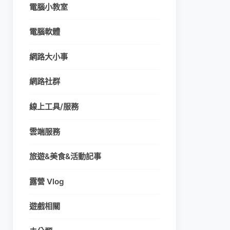
電腦小教室
電腦軟體
網路大小事
網路社群
線上工具/服務
雲端服務
旅遊&美食&活動記事
露營 Vlog
遊戲相關