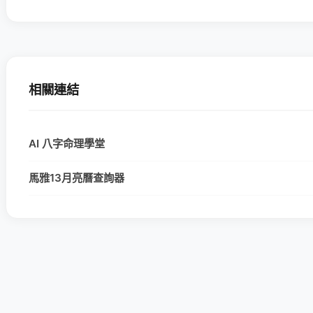
相關連結
AI 八字命理學堂
馬雅13月亮曆查詢器