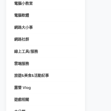
電腦小教室
電腦軟體
網路大小事
網路社群
線上工具/服務
雲端服務
旅遊&美食&活動記事
露營 Vlog
遊戲相關