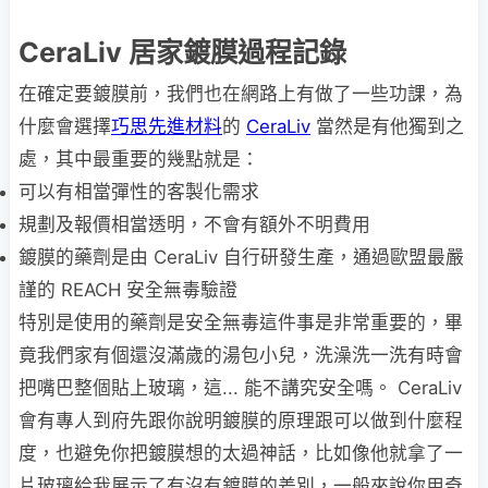
CeraLiv 居家鍍膜過程記錄
在確定要鍍膜前，我們也在網路上有做了一些功課，為
什麼會選擇
巧思先進材料
的
CeraLiv
當然是有他獨到之
處，其中最重要的幾點就是：
可以有相當彈性的客製化需求
規劃及報價相當透明，不會有額外不明費用
鍍膜的藥劑是由 CeraLiv 自行研發生產，通過歐盟最嚴
謹的 REACH 安全無毒驗證
特別是使用的藥劑是安全無毒這件事是非常重要的，畢
竟我們家有個還沒滿歲的湯包小兒，洗澡洗一洗有時會
把嘴巴整個貼上玻璃，這... 能不講究安全嗎。 CeraLiv
會有專人到府先跟你說明鍍膜的原理跟可以做到什麼程
度，也避免你把鍍膜想的太過神話，比如像他就拿了一
片玻璃給我展示了有沒有鍍膜的差別，一般來說你用奇