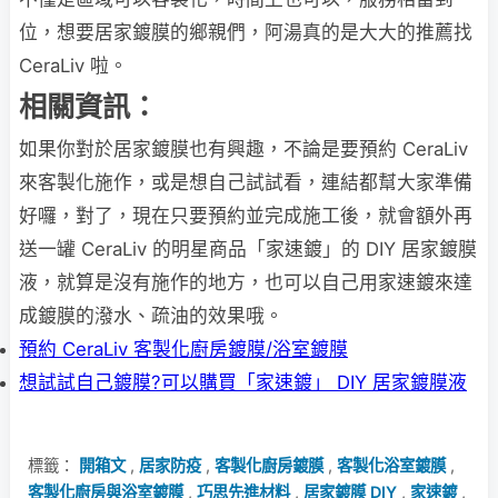
位，想要居家鍍膜的鄉親們，阿湯真的是大大的推薦找
CeraLiv 啦。
相關資訊：
如果你對於居家鍍膜也有興趣，不論是要預約 CeraLiv
來客製化施作，或是想自己試試看，連結都幫大家準備
好囉，對了，現在只要預約並完成施工後，就會額外再
送一罐 CeraLiv 的明星商品「家速鍍」的 DIY 居家鍍膜
液，就算是沒有施作的地方，也可以自己用家速鍍來達
成鍍膜的潑水、疏油的效果哦。
預約 CeraLiv 客製化廚房鍍膜/浴室鍍膜
想試試自己鍍膜?可以購買「家速鍍」 DIY 居家鍍膜液
標籤：
開箱文
,
居家防疫
,
客製化廚房鍍膜
,
客製化浴室鍍膜
,
客製化廚房與浴室鍍膜
,
巧思先進材料
,
居家鍍膜 DIY
,
家速鍍
,