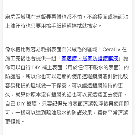
廚房區域現在煮飯弄再髒也都不怕，不論檯面或牆面沾
上油汙時也只要用擦手紙輕輕擦拭就搞定。
像水槽比較容易耗損表面奈米絨毛的區域，CeraLiv 在
施工完後也會提供一組「
家速鍍 - 居家防護鍍膜液
」讓
你可以自行 DIY 補上表面（用於任何不吸水的表面）的
防護層，所以你也可以定期的使用這罐鏌膜液針對比較
容易耗損的區域做一下保養，可以讓這鍍膜維持的更
久，就算你原本沒有鍍膜的話也可以買這罐回去使用，
自己 DIY 鍍膜，只要記得先將表面清潔乾淨後再使用即
可，一樣可以達到疏油疏水的防護效果，讓你平常清潔
更輕鬆。