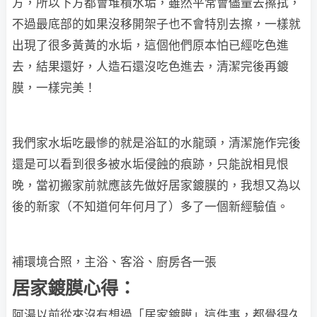
方，所以下方都會堆積水垢，雖然平常會儘量去擦拭，
不過最底部的如果沒移開架子也不會特別去擦，一樣就
出現了很多黃黃的水垢，這個他們原本怕已經吃色進
去，結果還好，人造石還沒吃色進去，清潔完後再鍍
膜，一樣完美！
我們家水垢吃最慘的就是浴缸的水龍頭，清潔施作完後
還是可以看到很多被水垢侵蝕的痕跡，只能說相見恨
晚，當初搬家前就應該先做好居家鍍膜的，我想又為以
後的新家（不知道何年何月了）多了一個新經驗值。
補環境合照，主浴、客浴、廚房各一張
居家鍍膜心得：
阿湯以前從來沒有想過「居家鍍膜」這件事，都覺得久