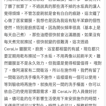
了髒了就算了，不過說真的那些清不掉的水垢真的讓人
覺得煩燥，不管怎麼刷就是會有白白的痕跡，這次鐵了
心做了居家鍍膜，我想也是因為我這有點半潔癖的個性
使然，特別是廚房區域，因為開伙頻率很高（基本上是
每天自己煮），那些油煙很快就會沾滿牆面，如果沒有
每天煮完就擦拭，很快就變的很難清，這次透過
CeraLiv 鍍膜完，廚房、浴室都相當的有感，現在都只
要定期用乾布擦拭一下水垢，不用再像以前刷半天，雖
然鍍膜並不是永久效力，但我還是覺得相當值得。 哦對
了，像阿湯家有二間衛浴，所以在施作時，我們有留了
一間衛浴的洗手檯先不施作，這樣還有一個可以使用，
等到驗收時再施作，就換用另一間的洗手檯面，你可以
依自己的使用習慣跟需求，跟 CeraLiv 的人員做好討
論，儘可能的在不影響生活使用下來安排施作的時間，
不僅是區域可以客製化，時間上也可以，服務相當到