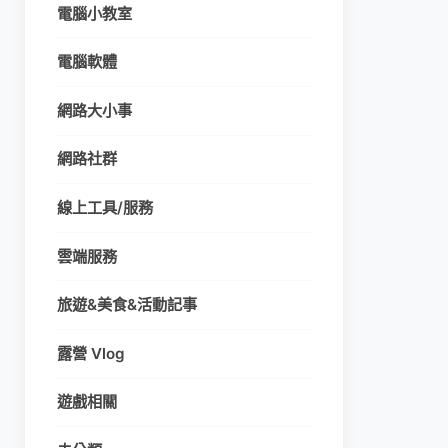
電腦小教室
電腦軟體
網路大小事
網路社群
線上工具/服務
雲端服務
旅遊&美食&活動記事
露營 Vlog
遊戲相關