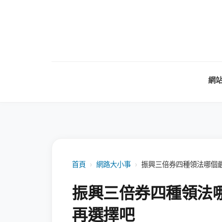
網
首頁
›
網路大小事
›
振興三倍券四種領法哪個
振興三倍券四種領法
再選擇吧