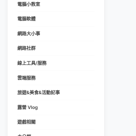
電腦小教室
電腦軟體
網路大小事
網路社群
線上工具/服務
雲端服務
旅遊&美食&活動記事
露營 Vlog
遊戲相關