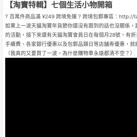
【淘寶特輯】七個生活小物開箱
? 百萬件商品滿 ¥249 跨境免運 ? 跨境包郵專區：http://taob
如果上一波天貓淘寶年貨節你還沒有跟到的話也沒關係，
的活動，接下來還有天貓淘寶會員日在每個月28號，有折
手續費、各家銀行優惠以及包郵品類日等店舖券優惠，就
（我真的又要買了一波，為什麼購物車永遠都清不空？）