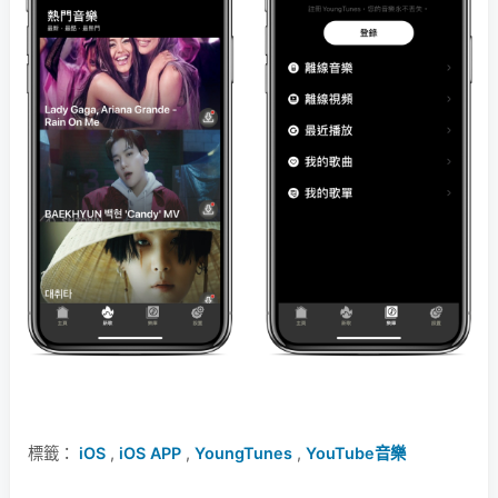
標籤：
iOS
,
iOS APP
,
YoungTunes
,
YouTube音樂