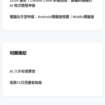
2026 最新！Claude Code 終極指南：顛覆終端機的
AI 程式開發神器
電腦玩手游神器：Android模擬器推薦｜MuMu模擬器
相關連結
AI 八字命理學堂
馬雅13月亮曆查詢器