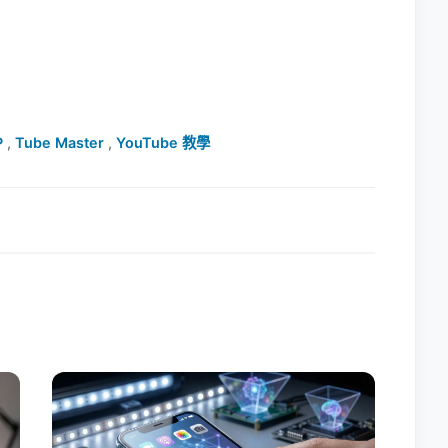
）
P
,
Tube Master
,
YouTube 教學