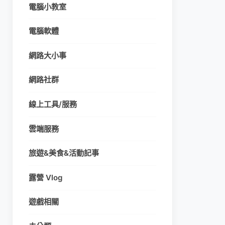
電腦小教室
電腦軟體
網路大小事
網路社群
線上工具/服務
雲端服務
旅遊&美食&活動記事
露營 Vlog
遊戲相關