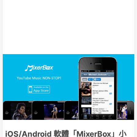
iOS/Android 軟體「MixerBox」小