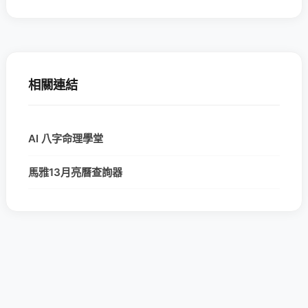
相關連結
AI 八字命理學堂
馬雅13月亮曆查詢器