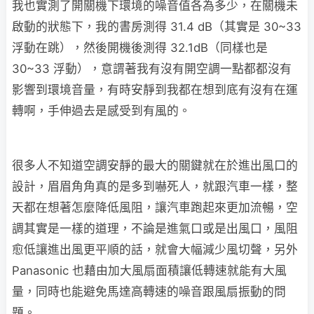
我也實測了開關機下環境的噪音值各為多少，在關機未
啟動的狀態下，我的書房測得 31.4 dB（其實是 30~33
浮動在跳），然後開機後測得 32.1dB（同樣也是
30~33 浮動），意謂著我有沒有開空調一點都都沒有
影響到環境音量，有時安靜到我都在想到底有沒有在運
轉啊，手伸過去是感受到有風的。
很多人不知道空調安靜的最大的關鍵就在於進出風口的
設計，眉眉角角真的是多到嚇死人，就跟汽車一樣，整
天都在想著怎麼降低風阻，讓汽車跑起來更加流暢，空
調其實是一樣的道理，不論是進氣口或是出風口，風阻
愈低讓進出風更平順的話，就會大幅減少風切聲，另外
Panasonic 也藉由加大風扇面積讓低轉速就能有大風
量，同時也能避免馬達高轉速的噪音跟風扇振動的問
題。