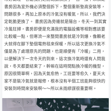
書房因為室外機必須整個拆下，整個重新墊高安裝等，
問題很多，再加上原本的冷氣沒有暖氣，所以，我們決
定乾脆更換了。 書房因為旁邊就是陽台，冬天一到其實
冷風狂掃，書房即便是充滿我的電腦設備等相對應該要
比較暖一點，但寒流一來整間書房就是冷到爆，像顆老
大就得在腳下墊個電熱毯來保暖，所以這次更換冷氣不
僅是為了處理原先的問題，也是順便有「冷暖」二用，
以便解決下一次冬天的到來，這次換冷氣時還有人問我
說，冬天都要結束了，幹嘛在這時間點換冷暖的機型，
原因很簡單啊，因為天氣愈熱，工班要等愈久，夏天大
家不是裝冷氣就是報修，根本沒有半個工班能夠很快的
安裝到時間來安裝啊～～所以未雨繆謀很重要啊。