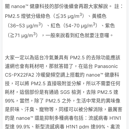
關 nanoe™ 健康科技的部份後續會再跟大家解說。 註：
3
PM2.5 燈號分級綠色（≦35 μg/m
）、黃橘色
3
3
（36~53 μg/m
）、紅色（54-70 μg/m
）、紫色
3
（≧71 μg/m
），一般來說看到紅色就要注意囉。
大家一定以為這台冷氣兼具有 PM2.5 的去除功能應該
濾網也會有耗材吧，那就答錯了，在這台 Panasonic
CS-PX22FA2 冷暖變頻空調上搭載的 nanoe™ 健康科
技，可以將 PM2.5 直接吸附並分解，所以不需要任何
耗材，這個部份是有通過 SGS 檢測，去除 PM2.5 達
99%，當然，除了 PM2.5 之外，生活中常見的異味像
是菸味、汗臭、寵物等，同樣可以被分解消除，最厲害
的是 nanoe™ 還能抑制多種病毒包括：流感病毒 H1N1
型達 99.9%、新型流感病毒 H1N1 pdm 達99%、禽流