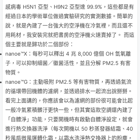
感病毒 H5N1 亞型、H9N2 亞型達 99.9%，這些都是有
經過日本的學術單位做過實驗研究的實測數據。簡單的
說，就是內建了一台強大的空淨機在冷氣裡，而且還不
用耗材，我安裝完就把書房的空淨機火速賣掉了。 而這
個主要就是歸功於二個部份：
nanoe™X：每秒可以釋出 4 兆 8,000 億個 OH 氫氧離
子，可以抑制細菌／徽菌活性，並且分解 PM2.5 有害
物質。
nanoe™G：主動吸附 PM2.5 等有害物質，再透過氣流
的循環帶回機體的濾網，並透過排水一起流出說掰掰。
看完上面講的，你應該會以為濾網的部份很可能會比起
一般冷氣累積髒汙更快一些，但其實這款空調還內建了
「自體淨」功能，只要開機時有啟動自體淨設定，就會
進行熱交換器洗淨（每次開機以 50 秒蒸發器結霜、40
秒風扇微風運轉化霜，以霜水洗淨熱交換器上的粉塵，