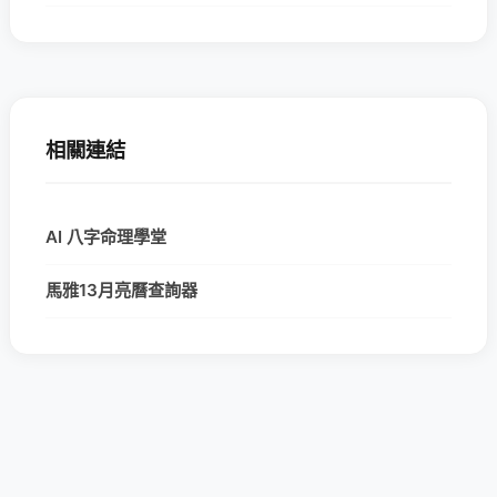
相關連結
AI 八字命理學堂
馬雅13月亮曆查詢器