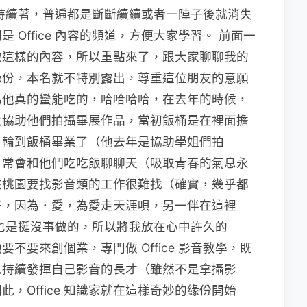
長期的持續著，普遍都是斷斷續續或者一陣子後就消失
Office 內容的頻道，方便大家學習。 前面一
做這樣的內容，所以重點來了，跟大家聊聊我的
緣份，本名就不特別露出，尊重這位朋友的意願
為他真的蠻能吃的，哈哈哈哈，在去年的時候，
大協助他們拍攝畢展作品，當初飯桶是在裡面擔
，輪到飯桶畢業了（他去年是協助學姐們拍
，常會和他們吃吃飯聊聊天（吸取青春的氣息永
在桃園要找影音類的工作很難找（確實，幾乎都
好，因為．愛，為愛走天涯唄，另一伴在這裡
也是挺沒事做的，所以將我放在心中許久的
他要不要來創個業，專門做 Office 影音教學，既
以持續發揮自己影音的長才（雖然不是拿攝影
，Office 知識家就在這樣奇妙的緣份開始