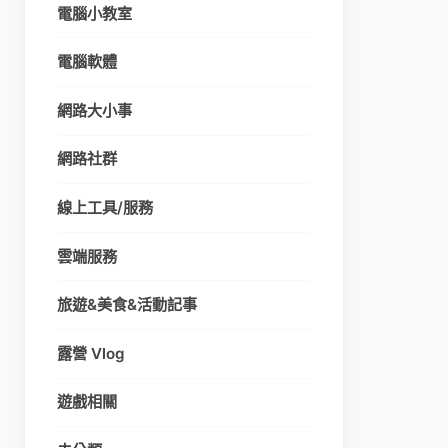
電腦小教室
電腦軟體
網路大小事
網路社群
線上工具/服務
雲端服務
旅遊&美食&活動記事
露營 Vlog
遊戲相關