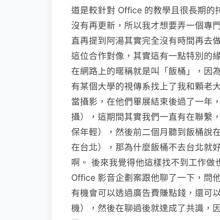
道是較針對 Office 的教學且很
沒有再更新，所以我才想要弄一個專門是 
直再提到阿湯其實完全沒有時間再去
這位合作對像，其實這有一點特別的
在網路上的暱稱就是叫「飯桶」，因
有某個大學的視傳系找上了我和顆老
當攝影，在他們畢展結束後過了一年
攝），這期間其實我們一直有在聯繫
保年輕），然後前二個月聽到飯桶說
在台北），那為什麼飯桶不去台北就
啊。 後來我覺得他這樣找不到工作做
Office 影音企劃案跟他聊了一下，問
有機會可以透過廣告費賺點錢，還可
機），然後在聊過後就達成了共識，因此