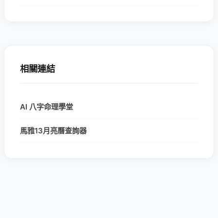
相關連結
AI 八字命理學堂
馬雅13月亮曆查詢器