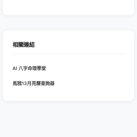
相關連結
AI 八字命理學堂
馬雅13月亮曆查詢器