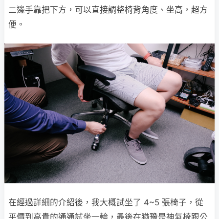
二邊手靠把下方，可以直接調整椅背角度、坐高，超方
便。
在經過詳細的介紹後，我大概試坐了 4~5 張椅子，從
平價到高貴的通通試坐一輪，最後在猶豫是神氣椅跟公