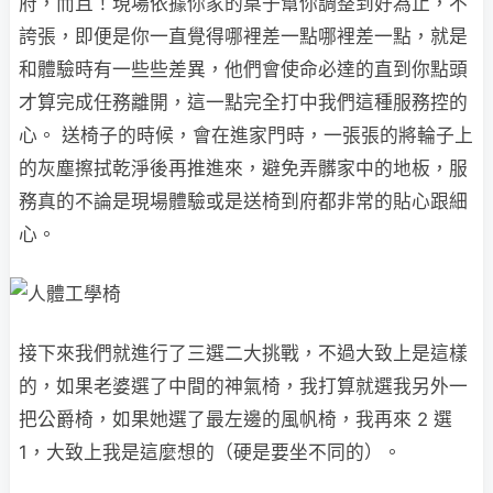
府，而且！現場依據你家的桌子幫你調整到好為止，不
誇張，即便是你一直覺得哪裡差一點哪裡差一點，就是
和體驗時有一些些差異，他們會使命必達的直到你點頭
才算完成任務離開，這一點完全打中我們這種服務控的
心。 送椅子的時候，會在進家門時，一張張的將輪子上
的灰塵擦拭乾淨後再推進來，避免弄髒家中的地板，服
務真的不論是現場體驗或是送椅到府都非常的貼心跟細
心。
接下來我們就進行了三選二大挑戰，不過大致上是這樣
的，如果老婆選了中間的神氣椅，我打算就選我另外一
把公爵椅，如果她選了最左邊的風帆椅，我再來 2 選
1，大致上我是這麼想的（硬是要坐不同的）。