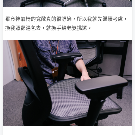
畢竟神氣椅的寬敞真的很舒適，所以我就先繼續考慮，
換我照顧湯包去，就換手給老婆挑選。