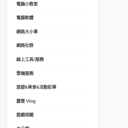
電腦小教室
電腦軟體
網路大小事
網路社群
線上工具/服務
雲端服務
旅遊&美食&活動記事
露營 Vlog
遊戲相關