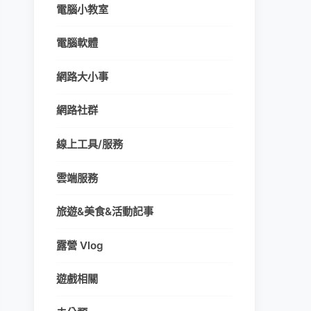
電腦小教室
電腦軟體
網路大小事
網路社群
線上工具/服務
雲端服務
旅遊&美食&活動記事
露營 Vlog
遊戲相關