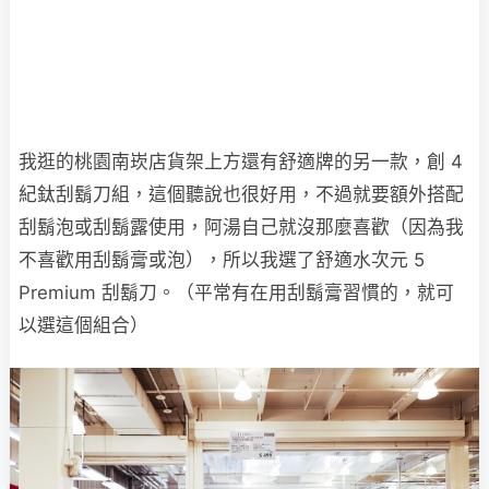
我逛的桃園南崁店貨架上方還有舒適牌的另一款，創 4
紀鈦刮鬍刀組，這個聽說也很好用，不過就要額外搭配
刮鬍泡或刮鬍露使用，阿湯自己就沒那麼喜歡（因為我
不喜歡用刮鬍膏或泡），所以我選了舒適水次元 5
Premium 刮鬍刀。（平常有在用刮鬍膏習慣的，就可
以選這個組合）