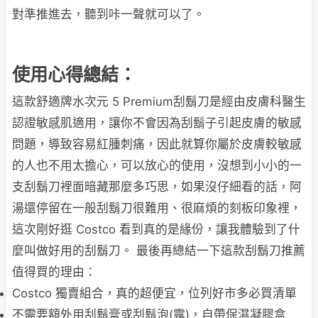
對準推進去，聽到咔一聲就可以了。
使用心得總結：
這款舒適牌水次元 5 Premium刮鬍刀是經由皮膚科醫生
認證敏感肌適用，讓你不會因為刮鬍子引起皮膚的敏感
問題，導致容易紅腫刺痛，因此就算你屬於皮膚較敏感
的人也不用太擔心，可以放心的使用，沒想到小小的一
支刮鬍刀裡面暗藏那麼多巧思，如果沒仔細看的話，阿
湯還停留在一般刮鬍刀很難用、很麻煩的刻板印象裡，
這次剛好逛 Costco 看到真的是緣份，讓我體驗到了什
麼叫做好用的刮鬍刀。 最後再總結一下這款刮鬍刀推薦
值得買的理由：
Costco 獨賣組合，真的超便宜，位列好市多必買清單
不需要額外用刮鬍膏或刮鬍泡(露)，自帶保濕凝膠盒