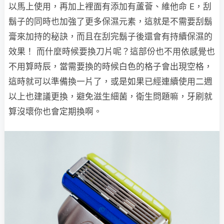
以馬上使用，再加上裡面有添加有蘆薈、維他命 E，刮
鬍子的同時也加強了更多保濕元素，這就是不需要刮鬍
膏來加持的秘訣，而且在刮完鬍子後還會有持續保濕的
效果！ 而什麼時候要換刀片呢？這部份也不用依感覺也
不用算時辰，當需要換的時候白色的格子會出現空格，
這時就可以準備換一片了，或是如果已經連續使用二週
以上也建議更換，避免滋生細菌，衛生問題嘛，牙刷就
算沒壞你也會定期換啊。