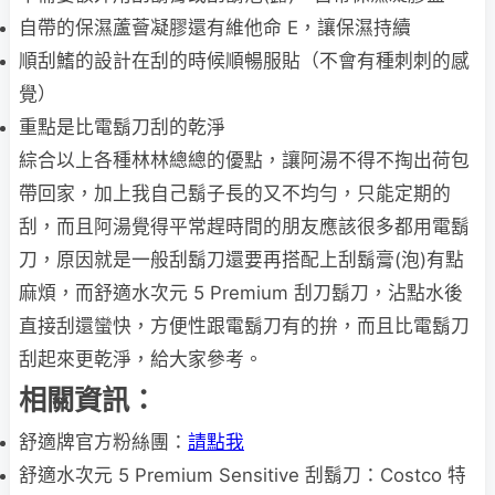
自帶的保濕蘆薈凝膠還有維他命 E，讓保濕持續
順刮鰭的設計在刮的時候順暢服貼（不會有種刺刺的感
覺）
重點是比電鬍刀刮的乾淨
綜合以上各種林林總總的優點，讓阿湯不得不掏出荷包
帶回家，加上我自己鬍子長的又不均勻，只能定期的
刮，而且阿湯覺得平常趕時間的朋友應該很多都用電鬍
刀，原因就是一般刮鬍刀還要再搭配上刮鬍膏(泡)有點
麻煩，而舒適水次元 5 Premium 刮刀鬍刀，沾點水後
直接刮還蠻快，方便性跟電鬍刀有的拚，而且比電鬍刀
刮起來更乾淨，給大家參考。
相關資訊：
舒適牌官方粉絲團：
請點我
舒適水次元 5 Premium Sensitive 刮鬍刀：Costco 特