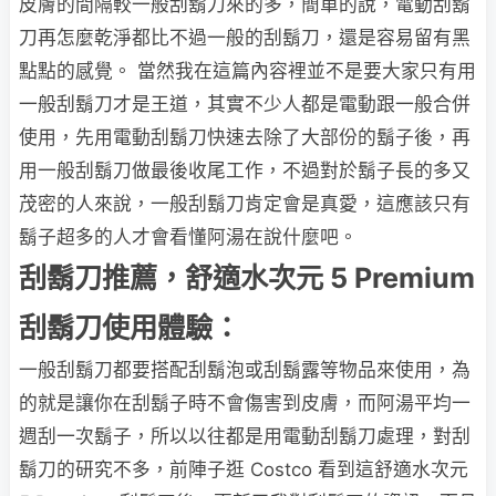
皮膚的間隔較一般刮鬍刀來的多，簡單的說，電動刮鬍
刀再怎麼乾淨都比不過一般的刮鬍刀，還是容易留有黑
點點的感覺。 當然我在這篇內容裡並不是要大家只有用
一般刮鬍刀才是王道，其實不少人都是電動跟一般合併
使用，先用電動刮鬍刀快速去除了大部份的鬍子後，再
用一般刮鬍刀做最後收尾工作，不過對於鬍子長的多又
茂密的人來說，一般刮鬍刀肯定會是真愛，這應該只有
鬍子超多的人才會看懂阿湯在說什麼吧。
刮鬍刀推薦，舒適水次元 5 Premium
刮鬍刀使用體驗：
一般刮鬍刀都要搭配刮鬍泡或刮鬍露等物品來使用，為
的就是讓你在刮鬍子時不會傷害到皮膚，而阿湯平均一
週刮一次鬍子，所以以往都是用電動刮鬍刀處理，對刮
鬍刀的研究不多，前陣子逛 Costco 看到這舒適水次元