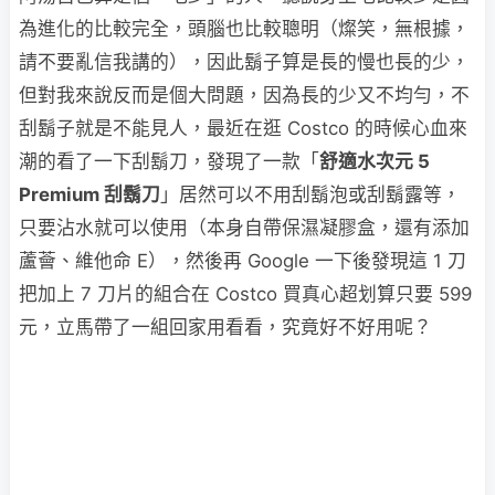
為進化的比較完全，頭腦也比較聰明（燦笑，無根據，
請不要亂信我講的），因此鬍子算是長的慢也長的少，
但對我來說反而是個大問題，因為長的少又不均勻，不
刮鬍子就是不能見人，最近在逛 Costco 的時候心血來
潮的看了一下刮鬍刀，發現了一款「
舒適水次元 5
Premium 刮鬍刀
」居然可以不用刮鬍泡或刮鬍露等，
只要沾水就可以使用（本身自帶保濕凝膠盒，還有添加
蘆薈、維他命 E），然後再 Google 一下後發現這 1 刀
把加上 7 刀片的組合在 Costco 買真心超划算只要 599
元，立馬帶了一組回家用看看，究竟好不好用呢？