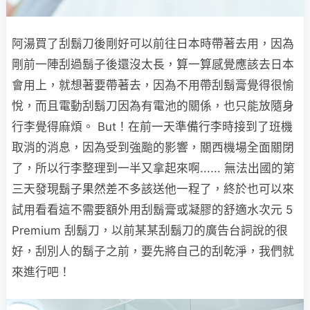
阿湯買了刮鬍刀後剛好可以前往日本時帶著去用，因為
剛前一陣刮過鬍子後還沒太長，算一算感覺應該去日本
會用上，就想著要帶著去，因為不用帶刮鬍膏覺得很愉
悅，而且電動刮鬍刀因為有電池的關係，也只能放隨身
行李覺得麻煩。 But！在前一天準備行李時接到了班機
取消的消息，因為受到強颱的影響，關西機場全面關閉
了，所以行李整理到一半又拿起來啊...... 無法出國的第
三天發現鬍子果然差不多該送他一程了，終於也可以來
試用看看這不需要額外用刮鬍膏或凝膠的舒適水次元 5
Premium 刮鬍刀，以前某某刮鬍刀的廣告台詞說的很
好，刮別人的鬍子之前，要先將自己的刮乾淨，我們就
來進行吧！