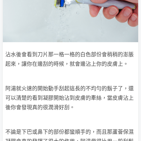
沾水後會看到刀片那一格一格的白色部份會稍稍的澎脹
起來，讓你在邊刮的時候，就會邊沾上你的皮膚上。
阿湯就火速的開始動手刮起這長的不均勻的鬍子了，還
可以清楚的看到凝膠開始沾到皮膚的牽絲，當皮膚沾上
後你會發現真的很潤滑好刮。
不論是下巴或鼻下的部份都蠻順手的，而且那蘆薈保濕