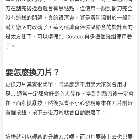
刀在刮完後近看還會有黑點點，但使用一般刮鬍刀完全
沒有這樣的問題，真的很清爽，算是讓阿湯對於一般刮
鬍刀徹底的改觀了，這內建蘆薈保濕凝膠盒的設計真的
是太方便了，可以準備到 Costco 再多搬個幾組備用著
了。
要怎麼換刀片？
更換刀片其實很簡單，阿湯應該不用講大家就會用才
是....通常一定都會好奇心大發作，拿到刮鬍刀後一定會
在上面亂摸亂按，然後就會不小心發現原來在刀片附近
有個按鈕，按下去後刀片就會自動脫落了。
這樣就可以輕鬆的分離刀片囉，而刀片要裝上去也只要