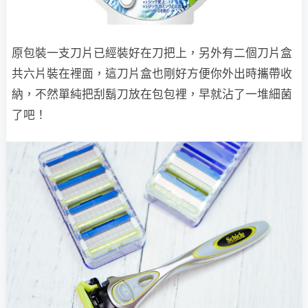
原包裝一支刀片已經裝好在刀把上，另外有二個刀片盒
共六片裝在裡面，這刀片盒也剛好方便你外出時攜帶收
納，不然單純把刮鬍刀放在包包裡，早就沾了一堆細菌
了吧！