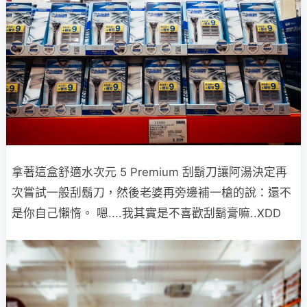
拿著這盒舒適水次元 5 Premium 刮鬍刀讓阿湯決定再
次嘗試一般刮鬍刀，然後老婆再旁邊補一槍的說：還不
是你自己懶惰。 嗯....我其實是不喜歡刮鬍膏嘛..XDD