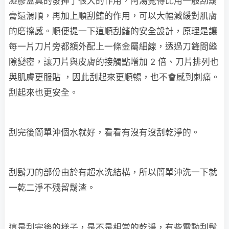
凝膠盒真的發揮了很大的作用，阿湯覺得比用一般刮鬍
膏還滑順，再加上順刮鰭的作用，可以大幅減緩對肌膚
的磨擦感。順便提一下這順刮鰭的安全設計，原理是讓
每一片刀片旁都額外配上一條金屬細線，透過刀鋒間縫
隙變密，讓刀片與皮膚的接觸點增加 2 倍、刀片排列也
與肌膚更服貼 ，因此刮起來更順暢，也不會感到刺痛。
刮起來也更安全。
刮完後簡單沖個水就好，看看有沒有沒刮乾淨的。
刮鬍刀的部份由於有超水洗結構，所以簡單沖洗一下就
一乾二淨不殘留鬍渣。
這是刮完後的樣子，是不是相當的乾淨，有些電動刮鬍