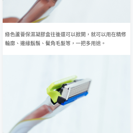
綠色蘆薈保濕凝膠盒往後還可以掀開，就可以用在精修
輪廓、邊緣鬍鬚、鬢角毛髮等，一把多用途。