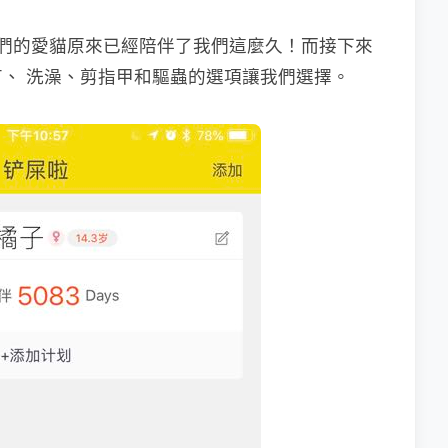
們的愛貓原來已經陪伴了我們這麼久！而接下來
苗、 洗澡、剪指甲和驅蟲的選項讓我們選擇。