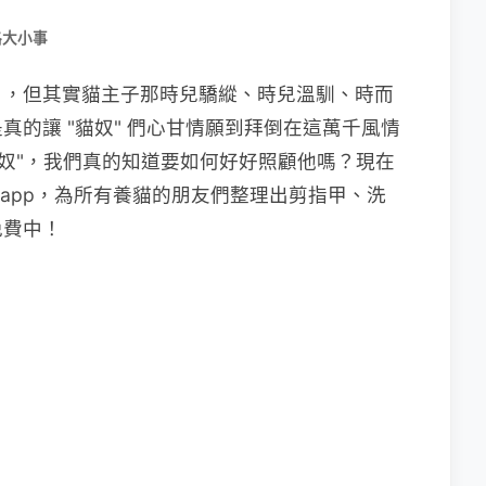
路大小事
」，但其實貓主子那時兒驕縱、時兒溫馴、時而
的讓 "貓奴" 們心甘情願到拜倒在這萬千風情
貓奴"，我們真的知道要如何好好照顧他嗎？現在
」app，為所有養貓的朋友們整理出剪指甲、洗
免費中！