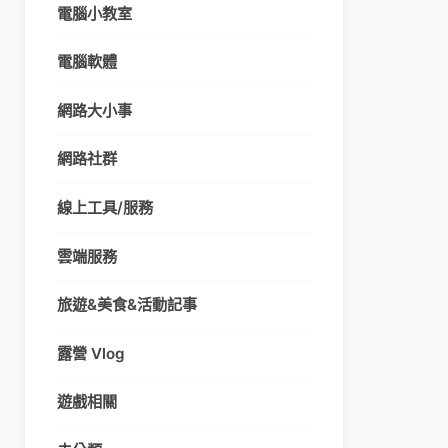
電腦小教室
電腦軟體
網路大小事
網路社群
線上工具/服務
雲端服務
旅遊&美食&活動記事
露營 Vlog
遊戲相關