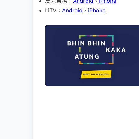
皮克直播：
Android
、
iPhone
LiTV：
Android
、
iPhone