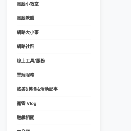
電腦小教室
電腦軟體
網路大小事
網路社群
線上工具/服務
雲端服務
旅遊&美食&活動記事
露營 Vlog
遊戲相關