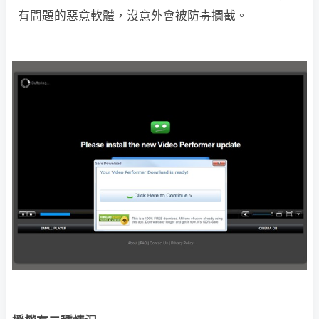
有問題的惡意軟體，沒意外會被防毒攔截。