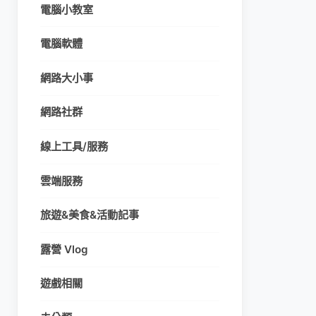
電腦小教室
電腦軟體
網路大小事
網路社群
線上工具/服務
雲端服務
旅遊&美食&活動記事
露營 Vlog
遊戲相關