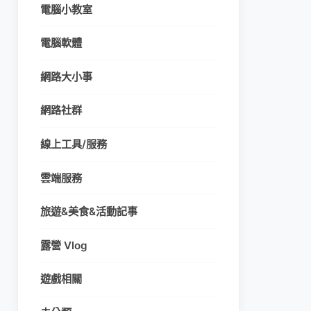
電腦小教室
電腦軟體
網路大小事
網路社群
線上工具/服務
雲端服務
旅遊&美食&活動記事
露營 Vlog
遊戲相關