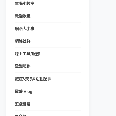
電腦小教室
電腦軟體
網路大小事
網路社群
線上工具/服務
雲端服務
旅遊&美食&活動記事
露營 Vlog
遊戲相關