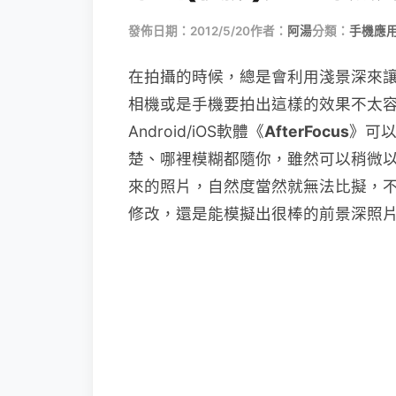
發佈日期：2012/5/20
作者：
阿湯
分類：
手機應
在拍攝的時候，總是會利用淺景深來
相機或是手機要拍出這樣的效果不太
Android/iOS軟體《
AfterFocus
》可
楚、哪裡模糊都隨你，雖然可以稍微
來的照片，自然度當然就無法比擬，
修改，還是能模擬出很棒的前景深照