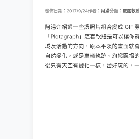
發佈日期：2017/9/24
作者：
阿湯
分類：
電腦軟
阿湯介紹過一些讓照片組合變成 GIF
「Plotagraph」這套軟體是可以
域及活動的方向，原本平淡的畫面就
自然變化，或是車輛軌跡、旗幟飄揚
後只有天空有變化一樣，蠻好玩的，