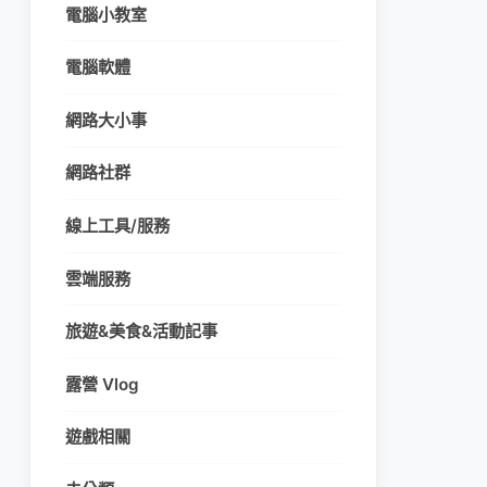
電腦小教室
電腦軟體
網路大小事
網路社群
線上工具/服務
雲端服務
旅遊&美食&活動記事
露營 Vlog
遊戲相關