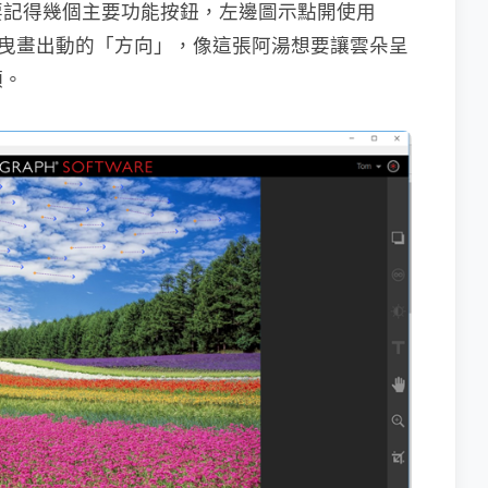
要記得幾個主要功能按鈕，左邊圖示點開使用
在照片上拖曳畫出動的「方向」，像這張阿湯想要讓雲朵呈
頭。