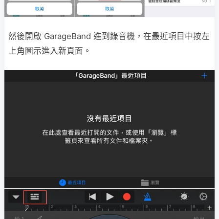
然後開啟 GarageBand 進到錄音機，在最近項目中按左
上角圖示進入新頁面。