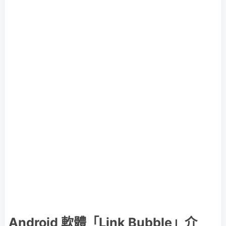
Android 軟體「Link Bubble」介