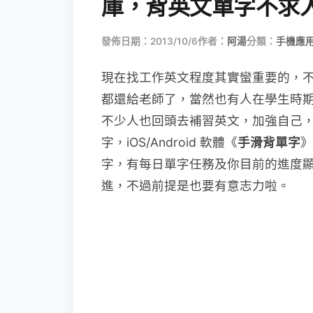
庫，背英文單字不求
發佈日期：2013/10/6
作者：
阿湯
分類：
手機應
現在找工作英文程度其實蠻重要的，
都還給老師了，當然也有人在學生時
不少人也回頭去補習英文，加強自己
字，iOS/Android 軟體《
手滑背單字
》
字，有每日單字任務及你目前的進度
進，不過前提是也要有意志力啦。