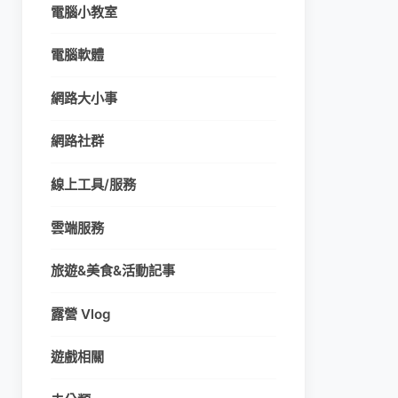
電腦小教室
電腦軟體
網路大小事
網路社群
線上工具/服務
雲端服務
旅遊&美食&活動記事
露營 Vlog
遊戲相關