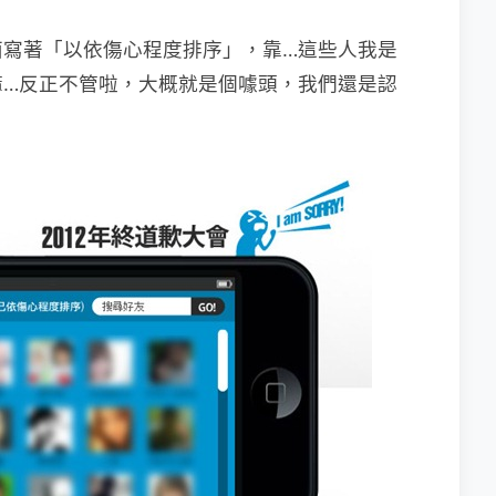
面寫著「以依傷心程度排序」，靠…這些人我是
嘛…反正不管啦，大概就是個噱頭，我們還是認