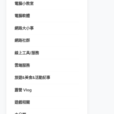
電腦小教室
電腦軟體
網路大小事
網路社群
線上工具/服務
雲端服務
旅遊&美食&活動記事
露營 Vlog
遊戲相關