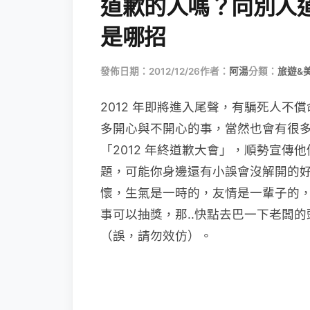
道歉的人嗎？向別人道歉
是哪招
發佈日期：2012/12/26
作者：
阿湯
分類：
旅遊&
2012 年即將進入尾聲，有騙死人
多開心與不開心的事，當然也會有很
「2012 年終道歉大會」，順勢宣
題，可能你身邊還有小誤會沒解開的
懷，生氣是一時的，友情是一輩子的，重點
事可以抽獎，那..快點去巴一下老闆的頭，
（誤，請勿效仿）。