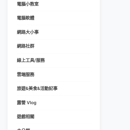
電腦小教室
電腦軟體
網路大小事
網路社群
線上工具/服務
雲端服務
旅遊&美食&活動記事
露營 Vlog
遊戲相關