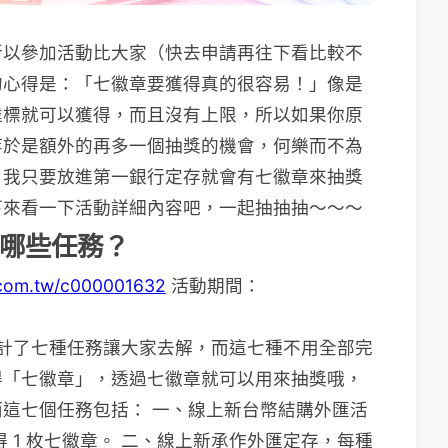
所以參加活動比大家（快去申請再往下看比較不
的心得是：「七徽章要獲得真的很容易！」像是
達標就可以獲得，而且沒有上限，所以如果你原
等於是額外的再多一個抽獎的機會，何樂而不為
，我只要放進第一銀行定存就會有七徽章來抽獎
下來看一下活動詳細內容吧，一起抽抽抽～～～
有哪些任務？
.com.tw/c000001632
活動期間：
計了七種任務讓大家去解，而這七種不用全部完
得「七徽章」，透過七徽章就可以用來抽獎哦，
這七個任務包括： 一、線上新台幣結購外匯活
獲得 1 枚七徽章。 二、線上新承作外匯定存，每種