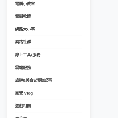
電腦小教室
電腦軟體
網路大小事
網路社群
線上工具/服務
雲端服務
旅遊&美食&活動記事
露營 Vlog
遊戲相關