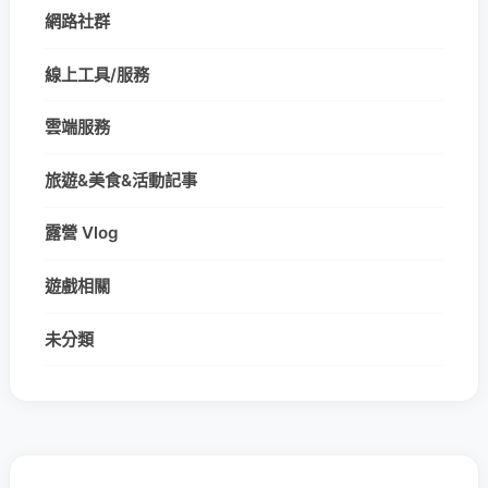
網路社群
線上工具/服務
雲端服務
旅遊&美食&活動記事
露營 Vlog
遊戲相關
未分類