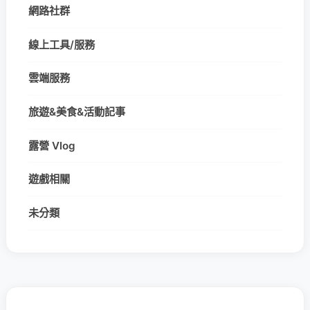
網路社群
線上工具/服務
雲端服務
旅遊&美食&活動記事
露營 Vlog
遊戲相關
未分類