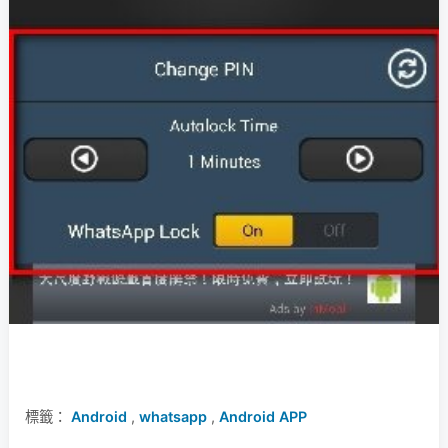
標籤：
Android
,
whatsapp
,
Android APP