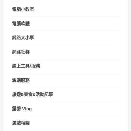
電腦小教室
電腦軟體
網路大小事
網路社群
線上工具/服務
雲端服務
旅遊&美食&活動記事
露營 Vlog
遊戲相關