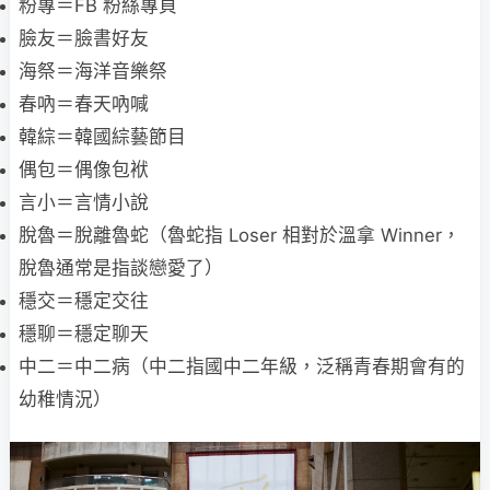
粉專＝FB 粉絲專頁
臉友＝臉書好友
海祭＝海洋音樂祭
春吶＝春天吶喊
韓綜＝韓國綜藝節目
偶包＝偶像包袱
言小＝言情小說
脫魯＝脫離魯蛇（魯蛇指 Loser 相對於溫拿 Winner，
脫魯通常是指談戀愛了）
穩交＝穩定交往
穩聊＝穩定聊天
中二＝中二病（中二指國中二年級，泛稱青春期會有的
幼稚情況）