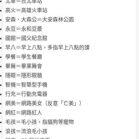
北車＝台北車站
高火＝高雄火車站
安森、大森公＝大安森林公園
永豆＝永和豆漿
國館＝國父紀念館
早八＝早上八點，多指早上八點的課
學餐＝學生餐廳
畢舞＝畢業舞會
隱眼＝隱形眼鏡
智機＝智慧型手機
行充＝行動充電器
網美＝網路美女（反意「亡美」）
網紅＝網路紅人
毛孩＝毛小孩，指貓狗等寵物
浪孩＝流浪毛小孩