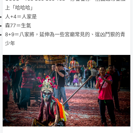
上「哈哈哈」
人+4＝人家是
森77＝生氣
8+9＝八家將，延伸為一些宮廟常見的、逞凶鬥狠的青
少年