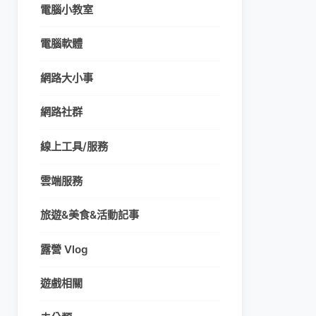
電腦小教室
電腦軟體
網路大小事
網路社群
線上工具/服務
雲端服務
旅遊&美食&活動記事
露營 Vlog
遊戲相關